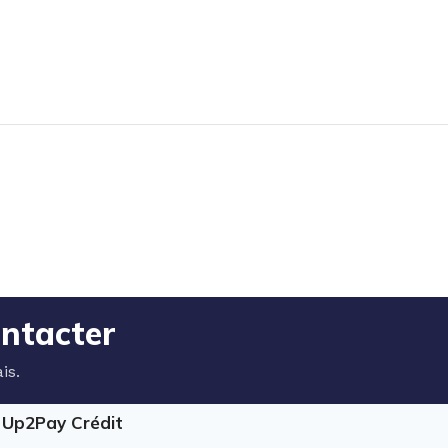
ontacter
is.
e Up2Pay Crédit