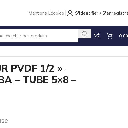
Mentions Légales
S'identifier / S'enregistr
0.00
EKNA/TEKBA – TUBE 5×8 – UNITAIRE
 PVDF 1/2 » –
A – TUBE 5×8 –
use