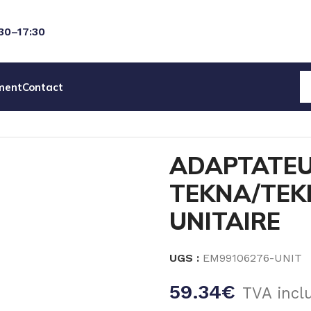
:30–17:30
ment
Contact
EAU
ACCESSOIRES POMPES
ADAPTATEUR PVDF 1/2 » – T
ADAPTATEUR
TEKNA/TEKB
UNITAIRE
UGS :
EM99106276-UNIT
59.34
€
TVA incl