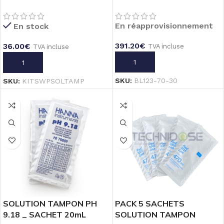
PISCINE PH 4, 7 ET REDOX
MAINTENANCE
470mV_20mL
D’ELECTRODES PACK X30
En réapprovisionnement
En stock
PIECES
391.20
€
36.00
€
TVA incluse
TVA incluse
AJOUTER AU PANIER
AJOUTER AU PANIER
SKU:
BL123-70-30
SKU:
KITSWPSOLTAMP
SOLUTION TAMPON PH
PACK 5 SACHETS
9.18 _ SACHET 20mL
SOLUTION TAMPON