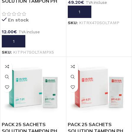
SOLUTION TAMPON PH
49.20
€
TVA incluse
7.01 POOL LINE_ 20mL
AJOUTER AU PANIER
En stock
SKU:
KITRX470SOLTAMP
12.00
€
TVA incluse
AJOUTER AU PANIER
SKU:
KITPH7SOLTAMPX5
PACK 25 SACHETS
PACK 25 SACHETS
SOLUTION TAMPON PH
SOLUTION TAMPON PH