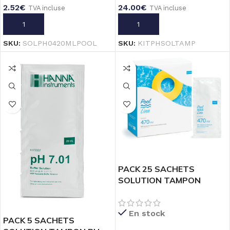
2.52
€
24.00
€
TVA incluse
TVA incluse
AJOUTER AU PANIER
AJOUTER AU PANIER
SKU:
SOLPH0420MLPOOL
SKU:
KITPHSOLTAMP
PACK 25 SACHETS
SOLUTION TAMPON
REDOX 470mV _ 20mL
En stock
PACK 5 SACHETS