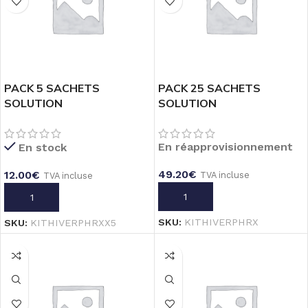
PACK 5 SACHETS
PACK 25 SACHETS
SOLUTION
SOLUTION
CONSERVATION
CONVERSATION
ELECTRODES PH& REDOX
ELECTRODES PH & REDOX
En réapprovisionnement
En stock
– 20mL
– 20mL
49.20
€
12.00
€
TVA incluse
TVA incluse
AJOUTER AU PANIER
AJOUTER AU PANIER
SKU:
KITHIVERPHRX
SKU:
KITHIVERPHRXX5