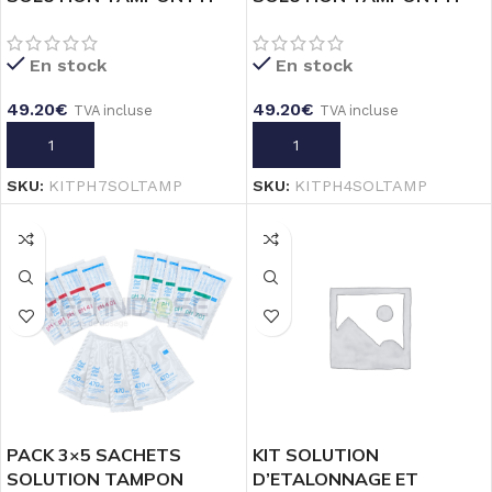
7.01 POOL LINE _ 20mL
4.01 POOL LINE _ 20mL
En stock
En stock
49.20
€
49.20
€
TVA incluse
TVA incluse
AJOUTER AU PANIER
AJOUTER AU PANIER
SKU:
KITPH7SOLTAMP
SKU:
KITPH4SOLTAMP
PACK 3×5 SACHETS
KIT SOLUTION
SOLUTION TAMPON
D’ETALONNAGE ET