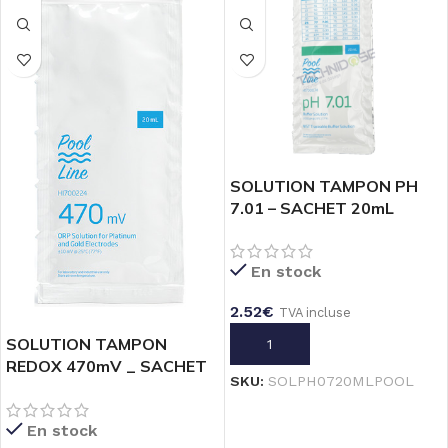
és
SOLUTION TAMPON PH
7.01 – SACHET 20mL
POOL LINE
NE
En stock
2.52
€
TVA incluse
SOLUTION TAMPON
AJOUTER AU PANIER
REDOX 470mV _ SACHET
SKU:
SOLPH0720MLPOOL
20mL
cluse
En stock