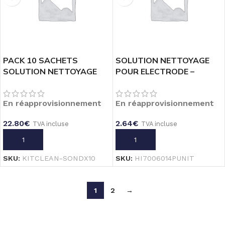
PACK 10 SACHETS
SOLUTION NETTOYAGE
SOLUTION NETTOYAGE
POUR ELECTRODE –
ELECTRODES – 20mL
SACHET 20mL POOL
En réapprovisionnement
En réapprovisionnement
22.80
€
2.64
€
TVA incluse
TVA incluse
AJOUTER AU PANIER
AJOUTER AU PANIER
SKU:
KITCLEAN-SONDX10
SKU:
HI7006014PUNIT
1
2
→