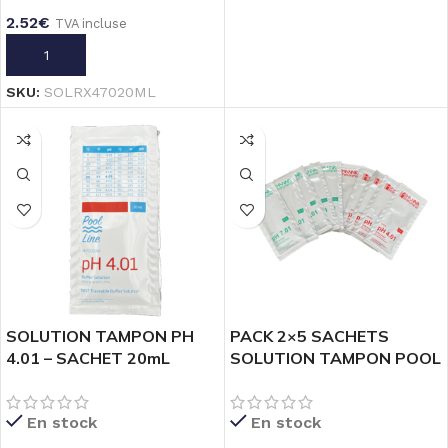
2.52
€
TVA incluse
 PP
AJOUTER AU PANIER
6
SKU:
SOLRX47020ML
-Gm
€
NE
SOLUTION TAMPON PH
PACK 2×5 SACHETS
4.01 – SACHET 20mL
SOLUTION TAMPON POOL
H
POOL LINE
LINE PH 4 & PH 7 _ 20mL
En stock
En stock