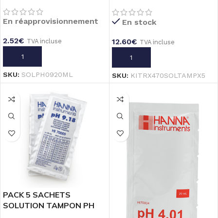
REDOX 470mV _ 20mL
En réapprovisionnement
En stock
2.52
€
12.60
€
TVA incluse
TVA incluse
AJOUTER AU PANIER
AJOUTER AU PANIER
SKU:
SOLPH0920ML
SKU:
KITRX470SOLTAMPX5
PACK 5 SACHETS
SOLUTION TAMPON PH
9.18 _ 20mL