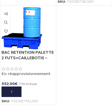
SKU:
TECRETIBC001
BAC RETENTION PALETTE
2 FUTS+CAILLEBOTIS –
ACIER GALVA EPOXY
En réapprovisionnement
552.00
€
TVA incluse
AJOUTER AU PANIER
SKU:
TECRETPAL001