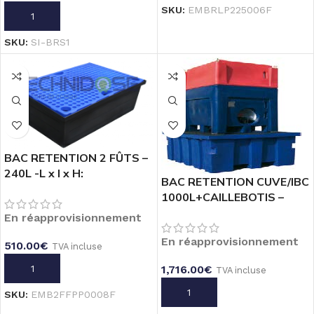
SKU:
EMBRLP225006F
AJOUTER AU PANIER
RANE
NE
SKU:
SI-BRS1
H
cluse
BAC RETENTION 2 FÛTS –
240L -L x l x H:
BAC RETENTION CUVE/IBC
1222X812X350 –
1000L+CAILLEBOTIS –
CAILLEBOTIS PE
ACIER GALVA EPOXY
En réapprovisionnement
En réapprovisionnement
510.00
€
TVA incluse
1,716.00
€
AJOUTER AU PANIER
TVA incluse
AJOUTER AU PANIER
SKU:
EMB2FFPP0008F