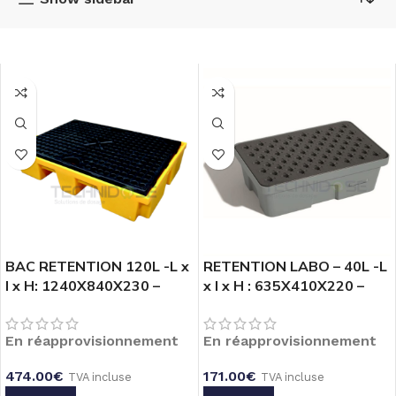
7
BAC RETENTION 120L -L x
RETENTION LABO – 40L -L
l x H: 1240X840X230 –
x l x H : 635X410X220 –
CAILLEBOTIS PE
CAILLEBOTIS PP GRIS
En réapprovisionnement
En réapprovisionnement
és
474.00
€
171.00
€
TVA incluse
TVA incluse