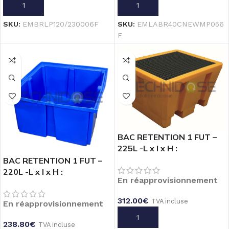
RANE
AJOUTER AU PANIER
AJOUTER AU PANIER
NE
SKU:
EMBRLP120/230006F
SKU:
EMLABR40CNEWMP056
F
cluse
 PP A
BAC RETENTION 1 FUT –
225L -L x l x H :
6
925X755X555 –
BAC RETENTION 1 FUT –
 PVC
CAILLEBOTIS PP
220L -L x l x H :
/2"
En réapprovisionnement
850X800X448 – SS
CAILLEBOTIS
312.00
€
TVA incluse
En réapprovisionnement
€
TVA
AJOUTER AU PANIER
238.80
€
TVA incluse