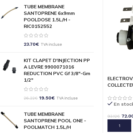
TUBE MEMBRANE
SANTOPRENE 6x9mm
POOLDOSE 1.5L/H -
RIC0152552
23.70
€
TVA incluse
KIT CLAPET D'INJECTION PP
A LEVRE 9900071016
REDUCTION PVC Gf 3/8"-Gm
ELECTROV
1/2"
COLLECTE
99001073
19.50
€
26.22
€
TVA incluse
En stoc
TUBE MEMBRANE
72.0
93.12
€
SANTOPRENE POOL ONE -
AJOUTER A
POOLMATCH 1.5L/H