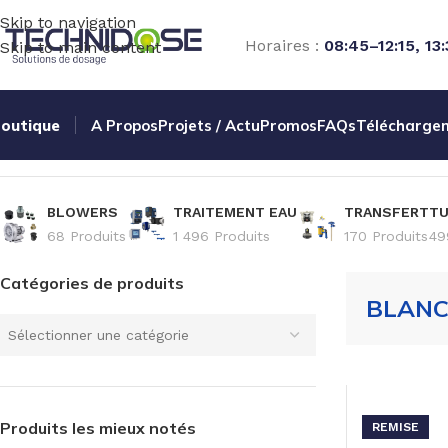
Skip to navigation
Horaires :
08:45–12:15, 13
Skip to main content
outique
A Propos
Projets / Actu
Promos
FAQs
Télécharge
Accueil
HYGIENE
BLANCHISSERIE
BLOWERS
TRAITEMENT EAU
TRANSFERT
TU
68 Produits
1 496 Produits
170 Produits
49
Catégories de produits
BLANC
Sélectionner une catégorie
Produits les mieux notés
REMISE