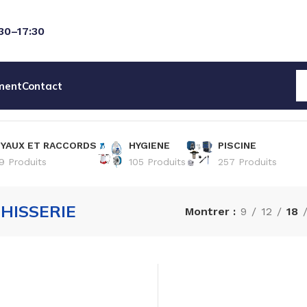
:30–17:30
ment
Contact
YAUX ET RACCORDS
HYGIENE
PISCINE
9 Produits
105 Produits
257 Produits
HISSERIE
Montrer
9
12
18