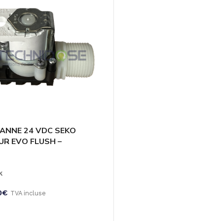
ANNE 24 VDC SEKO
UR EVO FLUSH –
07 – SMART
k
0
€
TVA incluse
U PANIER