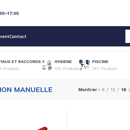
:30–17:30
ment
Contact
YAUX ET RACCORDS
HYGIENE
PISCINE
5 Produits
105 Produits
257 Produits
ION MANUELLE
Montrer
9
12
18