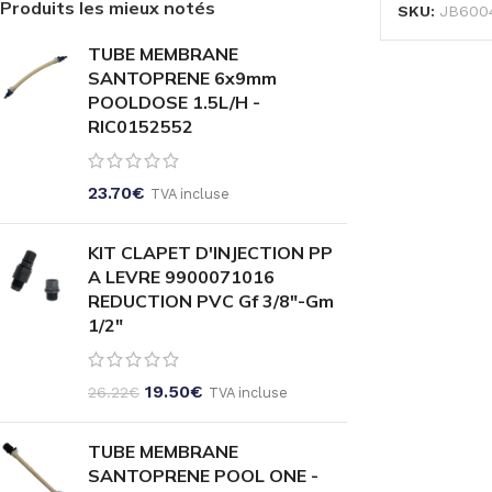
Produits les mieux notés
SKU:
JB600
TUBE MEMBRANE
SANTOPRENE 6x9mm
POOLDOSE 1.5L/H -
RIC0152552
23.70
€
TVA incluse
KIT CLAPET D'INJECTION PP
A LEVRE 9900071016
REDUCTION PVC Gf 3/8"-Gm
1/2"
19.50
€
26.22
€
TVA incluse
TUBE MEMBRANE
SANTOPRENE POOL ONE -