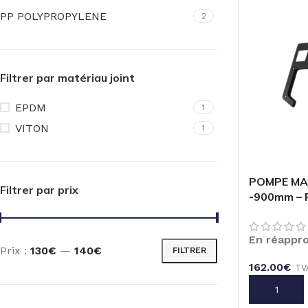
PP POLYPROPYLENE
2
Filtrer par matériau joint
EPDM
1
VITON
1
POMPE MAN
Filtrer par prix
-900mm – 
En réappr
Prix :
130€
—
140€
FILTRER
162.00
€
TV
AJOUTER A