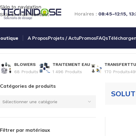
Skip to navigation
Horaires :
08:45–12:15, 13
Skip to main content
outique
A Propos
Projets / Actu
Promos
FAQs
Télécharge
Accueil
TRANSFERT
SOLUTION MANUELLE
BLOWERS
TRAITEMENT EAU
TRANSFERT
TU
68 Produits
1 496 Produits
170 Produits
49
Catégories de produits
SOLUT
Sélectionner une catégorie
Filtrer par matériaux