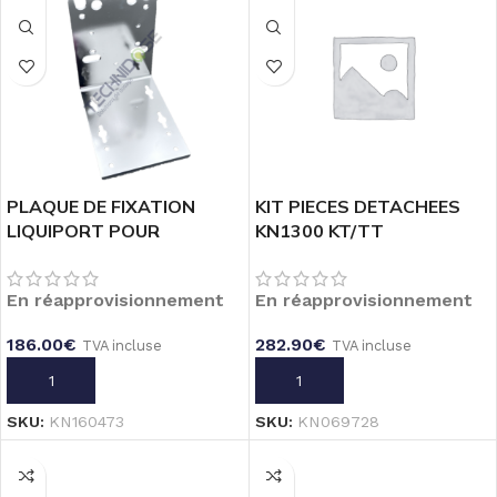
FILTRER
és
RANE
PLAQUE DE FIXATION
KIT PIECES DETACHEES
E 6x9mm
LIQUIPORT POUR
KN1300 KT/TT
.5L/H -
MONTAGE MURALE OU
SUR TABLETTE
En réapprovisionnement
En réapprovisionnement
282.90
€
186.00
€
TVA incluse
cluse
TVA incluse
AJOUTER AU PANIER
AJOUTER AU PANIER
D'INJECTION
SKU:
KN069728
SKU:
KN160473
 9900071016
VC Gf 3/8"-