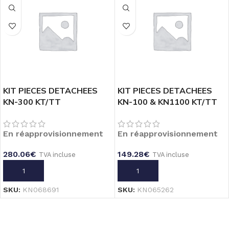
€
TVA incluse
RANE
E POOL ONE
H 1.5L/H
KIT PIECES DETACHEES
KIT PIECES DETACHEES
KN-300 KT/TT
KN-100 & KN1100 KT/TT
cluse
En réapprovisionnement
En réapprovisionnement
280.06
€
149.28
€
TVA incluse
TVA incluse
AJOUTER AU PANIER
AJOUTER AU PANIER
SKU:
KN068691
SKU:
KN065262