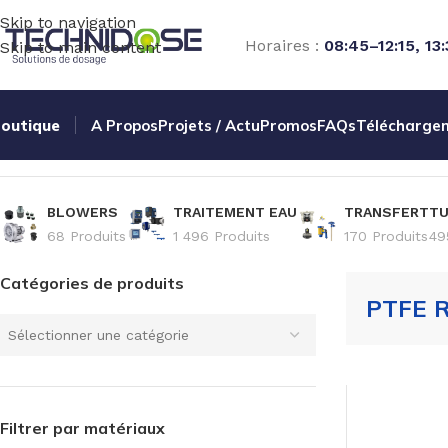
Skip to navigation
Horaires :
08:45–12:15, 13
Skip to main content
outique
A Propos
Projets / Actu
Promos
FAQs
Télécharge
Accueil
TUYAUX ET RACCORDS
TUYAUX
PTFE REVETU
BLOWERS
TRAITEMENT EAU
TRANSFERT
TU
68 Produits
1 496 Produits
170 Produits
49
Catégories de produits
PTFE 
Sélectionner une catégorie
Filtrer par matériaux