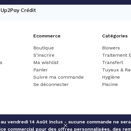
e Up2Pay Crédit
Ecommerce
Catégories
Boutique
Blowers
S'inscrire
Traitement 
es
Ma wishlist
Transfert
Panier
Tuyaux & Ra
Suivre ma commande
Hygiène
Se déconnecter
Piscine
 au vendredi 14 Août inclus - aucune commande ne sera 
ce commercial pour des offres personnalisées, des rem