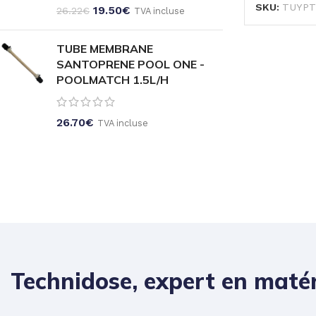
SKU:
TUYPT
19.50
€
26.22
€
TVA incluse
TUBE MEMBRANE
SANTOPRENE POOL ONE -
POOLMATCH 1.5L/H
26.70
€
TVA incluse
Technidose, expert en matér