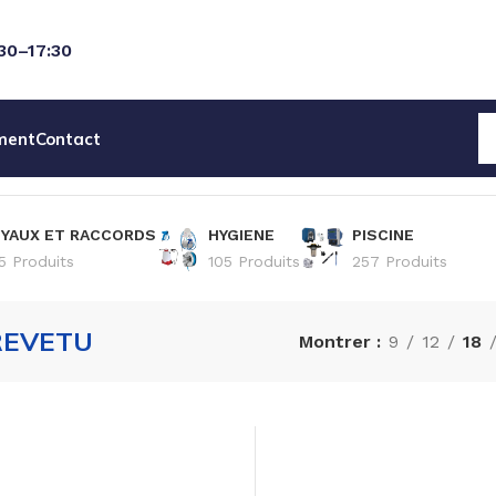
:30–17:30
ment
Contact
YAUX ET RACCORDS
HYGIENE
PISCINE
5 Produits
105 Produits
257 Produits
REVETU
Montrer
9
12
18