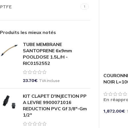
PTFE
1
Produits les mieux notés
TUBE MEMBRANE
SANTOPRENE 6x9mm
POOLDOSE 1.5L/H -
RIC0152552
COURONNE
23.70
€
TVA incluse
NOIR L=100
KIT CLAPET D'INJECTION PP
En réappr
A LEVRE 9900071016
REDUCTION PVC Gf 3/8"-Gm
1,872.00
€
1/2"
CHOIX DES