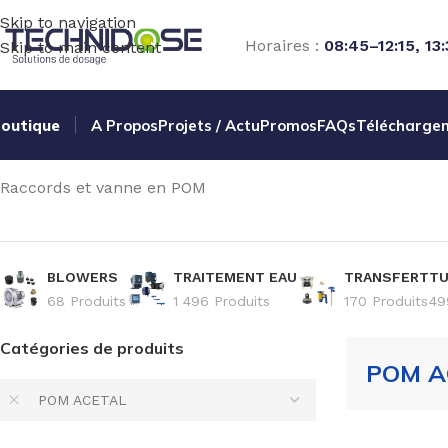
Skip to navigation
Horaires :
08:45–12:15, 13
Skip to main content
outique
A Propos
Projets / Actu
Promos
FAQs
Télécharge
Accueil
TUYAUX ET RACCORDS
RACCORDS
POM ACETAL
Raccords et vanne en POM
BLOWERS
TRAITEMENT EAU
TRANSFERT
TU
68 Produits
1 496 Produits
170 Produits
49
Catégories de produits
POM A
POM ACETAL