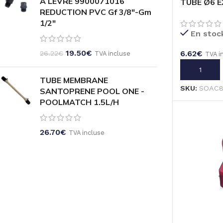
A LEVRE 9900071016
TUBE Ø6 
REDUCTION PVC Gf 3/8"-Gm
1/2"
En stoc
19.50
€
6.62
€
26.22
€
TVA incluse
TVA i
AJOUTER A
TUBE MEMBRANE
SKU:
SOAC8
SANTOPRENE POOL ONE -
POOLMATCH 1.5L/H
26.70
€
TVA incluse