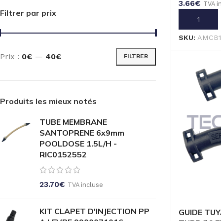
3.66
€
TVA i
Filtrer par prix
AJOUTER A
SKU:
AMCB
Prix :
0€
—
40€
FILTRER
Produits les mieux notés
TUBE MEMBRANE
SANTOPRENE 6x9mm
POOLDOSE 1.5L/H -
RIC0152552
23.70
€
TVA incluse
KIT CLAPET D'INJECTION PP
GUIDE TUY