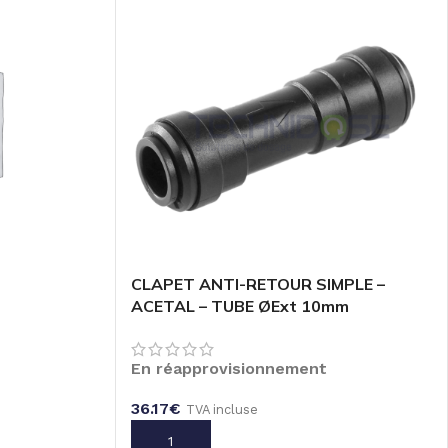
CLAPET ANTI-RETOUR SIMPLE –
ACETAL – TUBE ØExt 10mm
En réapprovisionnement
36.17
€
TVA incluse
AJOUTER AU PANIER