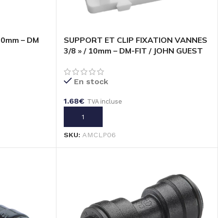
10mm – DM
SUPPORT ET CLIP FIXATION VANNES
3/8 » / 10mm – DM-FIT / JOHN GUEST
En stock
1.68
€
TVA incluse
AJOUTER AU PANIER
SKU:
AMCLP06