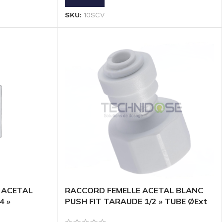
SKU:
10SCV
 ACETAL
RACCORD FEMELLE ACETAL BLANC
4 »
PUSH FIT TARAUDE 1/2 » TUBE ØExt
1/4 »