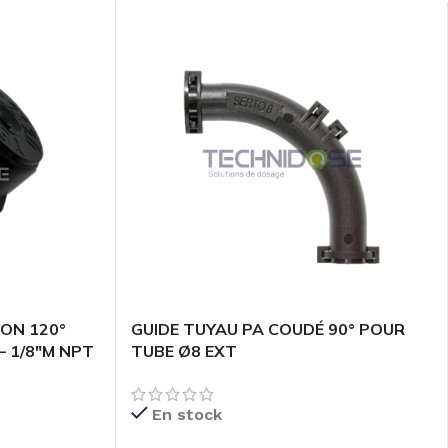
ION 120°
GUIDE TUYAU PA COUDÉ 90° POUR
– 1/8″M NPT
TUBE Ø8 EXT
En stock