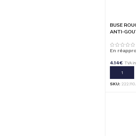
BUSE ROUG
ANTI-GOUT
En réappr
4.14
€
TVA i
AJOUTER A
SKU:
222.11