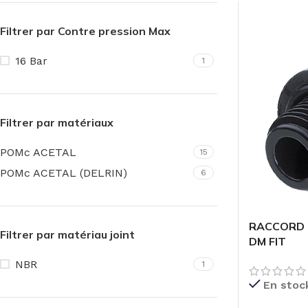
Filtrer par Contre pression Max
16 Bar
1
Filtrer par matériaux
POMc ACETAL
15
POMc ACETAL (DELRIN)
6
RACCORD D
Filtrer par matériau joint
DM FIT
NBR
1
En stoc