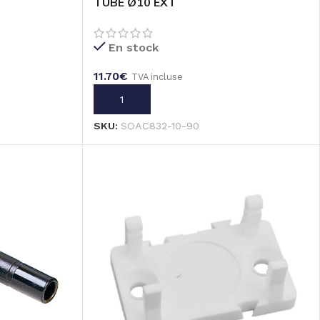
TUBE Ø10 EXT
En stock
11.70
€
TVA incluse
AJOUTER AU PANIER
SKU:
SOAC832-10-90