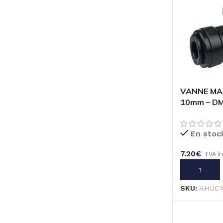
VANNE MA
10mm – DM
En stoc
7.20
€
TVA i
AJOUTER A
SKU:
AHUC1