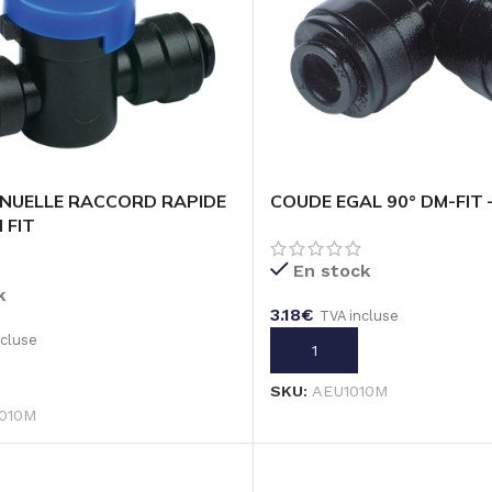
NUELLE RACCORD RAPIDE
COUDE EGAL 90° DM-FIT
 FIT
En stock
k
3.18
€
TVA incluse
ncluse
AJOUTER AU PANIER
U PANIER
SKU:
AEU1010M
010M