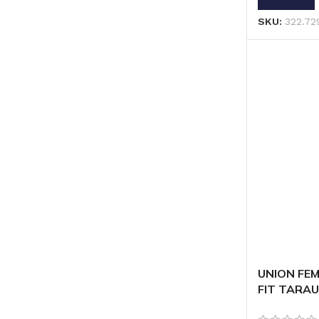
SKU:
322.72
UNION FEM
FIT TARAU
5/16