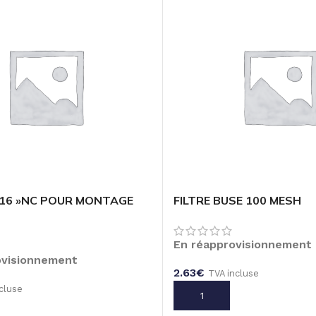
/16 »NC POUR MONTAGE
FILTRE BUSE 100 MESH
En réapprovisionnement
ovisionnement
2.63
€
TVA incluse
cluse
AJOUTER AU PANIER
U PANIER