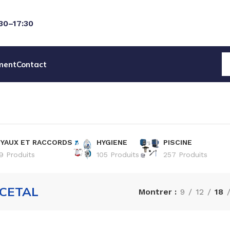
:30–17:30
ment
Contact
YAUX ET RACCORDS
HYGIENE
PISCINE
9 Produits
105 Produits
257 Produits
CETAL
Montrer
9
12
18