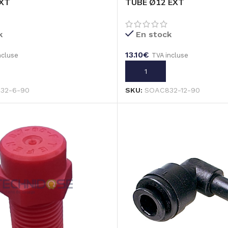
EXT
TUBE Ø12 EXT
k
En stock
13.10
€
ncluse
TVA incluse
U PANIER
AJOUTER AU PANIER
32-6-90
SKU:
SOAC832-12-90