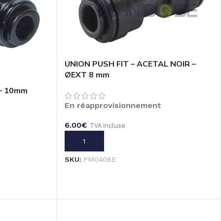
UNION PUSH FIT – ACETAL NOIR –
ØEXT 8 mm
 – 10mm
En réapprovisionnement
6.00
€
TVA incluse
AJOUTER AU PANIER
SKU:
PM0408E