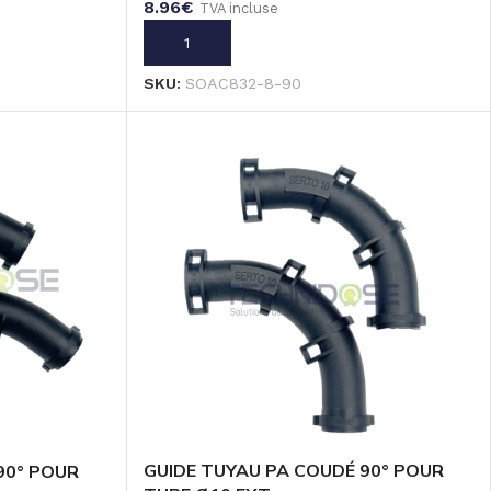
8.96
€
TVA incluse
AJOUTER AU PANIER
SKU:
SOAC832-8-90
GUIDE TUYAU PA COUDÉ 90° POUR
90° POUR