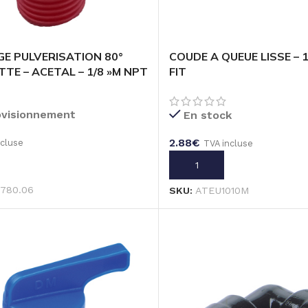
E PULVERISATION 80°
COUDE A QUEUE LISSE – 
TE – ACETAL – 1/8 »M NPT
FIT
ovisionnement
En stock
2.88
€
ncluse
TVA incluse
U PANIER
AJOUTER AU PANIER
0.780.06
SKU:
ATEU1010M