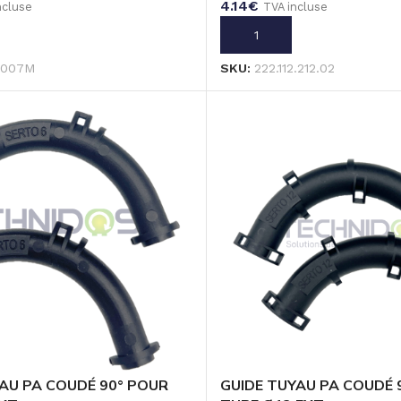
4.14
€
ncluse
TVA incluse
U PANIER
AJOUTER AU PANIER
1007M
SKU:
222.112.212.02
AU PA COUDÉ 90° POUR
GUIDE TUYAU PA COUDÉ 