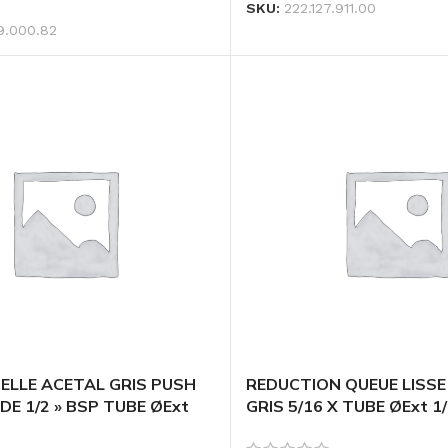
SKU:
222.127.911.00
9.000.82
ELLE ACETAL GRIS PUSH
REDUCTION QUEUE LISSE
DE 1/2 » BSP TUBE ØExt
GRIS 5/16 X TUBE ØExt 1/