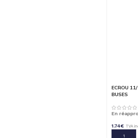
ECROU 11
BUSES
En réappr
1.74
€
TVA in
AJOUTER A