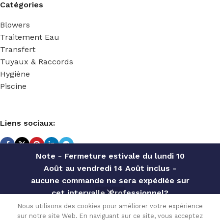
Catégories
Blowers
Traitement Eau
Transfert
Tuyaux & Raccords
Hygiène
Piscine
Liens sociaux:
Note - Fermeture estivale du lundi 10
Août au vendredi 14 Août inclus -
TECHNIDOSE
2022 Réalisé par
ACS INFORMATIQUE
.
aucune commande ne sera expédiée sur
cet intervalle. Professionnel?
Contactez notre service commercial
AGITATEUR
Nous utilisons des cookies pour améliorer votre expérience
RAPIDE
sur notre site Web. En naviguant sur ce site, vous acceptez
pour des offres personnalisées, des
Disponible