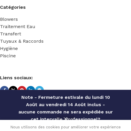
Catégories
Blowers
Traitement Eau
Transfert
Tuyaux & Raccords
Hygiène
Piscine
Liens sociaux:
Note - Fermeture estivale du lundi 10
Août au vendredi 14 Août inclus -
TECHNIDOSE
2022 Réalisé par
ACS INFORMATIQUE
.
aucune commande ne sera expédiée sur
cet intervalle. Professionnel?
Contactez notre service commercial
ATOMISEUR
Nous utilisons des cookies pour améliorer votre expérience