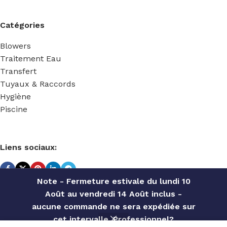
Catégories
Blowers
Traitement Eau
Transfert
Tuyaux & Raccords
Hygiène
Piscine
Liens sociaux:
Note - Fermeture estivale du lundi 10
Août au vendredi 14 Août inclus -
TECHNIDOSE
2022 Réalisé par
ACS INFORMATIQUE
.
aucune commande ne sera expédiée sur
cet intervalle. Professionnel?