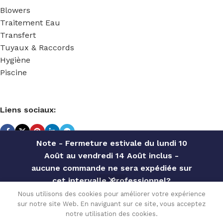
Blowers
Traitement Eau
Transfert
Tuyaux & Raccords
Hygiène
Piscine
Liens sociaux:
Note - Fermeture estivale du lundi 10
Août au vendredi 14 Août inclus -
TECHNIDOSE
2022 Réalisé par
ACS INFORMATIQUE
.
aucune commande ne sera expédiée sur
BLOWER
cet intervalle. Professionnel?
1 ETAGE
Contactez notre service commercial
Nous utilisons des cookies pour améliorer votre expérience
1.5KW –
sur notre site Web. En naviguant sur ce site, vous acceptez
pour des offres personnalisées, des
Disponible
1,052.40
€
2 »-
0
sur
notre utilisation des cookies.
TRIPHASE
remises par quantité, etc
TVA incluse
commande
Menu
Wishlist
Comparer
Cart