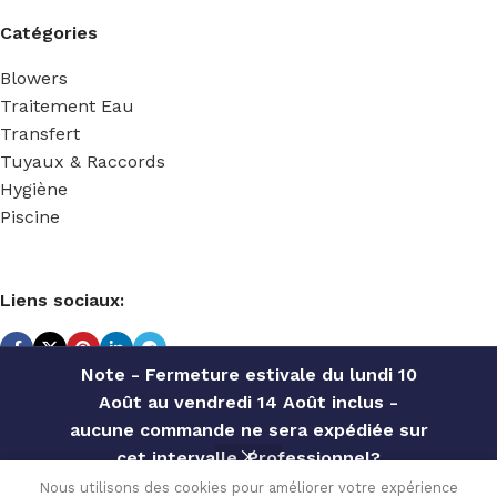
Catégories
Blowers
Traitement Eau
Transfert
Tuyaux & Raccords
Hygiène
Piscine
Liens sociaux:
Note - Fermeture estivale du lundi 10
Août au vendredi 14 Août inclus -
TECHNIDOSE
2022 Réalisé par
ACS INFORMATIQUE
.
aucune commande ne sera expédiée sur
BLOWER
cet intervalle. Professionnel?
2 ET. – 2
Contactez notre service commercial
Nous utilisons des cookies pour améliorer votre expérience