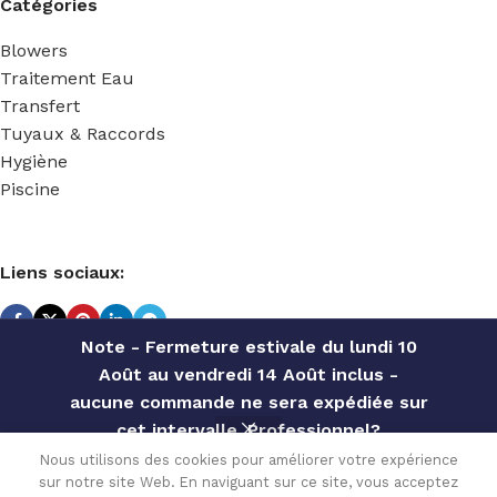
Catégories
Blowers
Traitement Eau
Transfert
Tuyaux & Raccords
Hygiène
Piscine
Liens sociaux:
Note - Fermeture estivale du lundi 10
Août au vendredi 14 Août inclus -
TECHNIDOSE
2022 Réalisé par
ACS INFORMATIQUE
.
aucune commande ne sera expédiée sur
BLOWER
cet intervalle. Professionnel?
2 ETAGES
Contactez notre service commercial
1.6KW
Nous utilisons des cookies pour améliorer votre expérience
1 »1/2
sur notre site Web. En naviguant sur ce site, vous acceptez
pour des offres personnalisées, des
Disponible
1,261.20
€
0