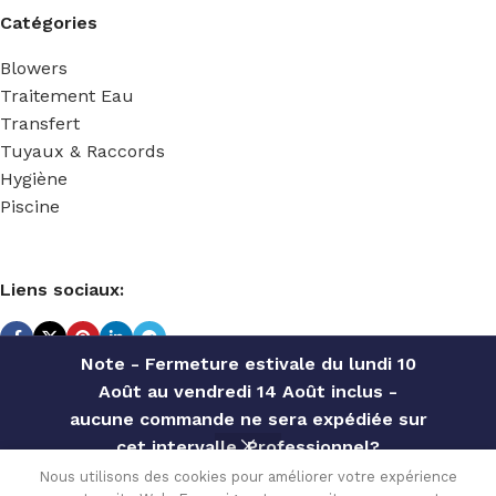
Catégories
Blowers
Traitement Eau
Transfert
Tuyaux & Raccords
Hygiène
Piscine
Liens sociaux:
Note - Fermeture estivale du lundi 10
Août au vendredi 14 Août inclus -
TECHNIDOSE
2022 Réalisé par
ACS INFORMATIQUE
.
aucune commande ne sera expédiée sur
cet intervalle. Professionnel?
PLOTS
Contactez notre service commercial
Nous utilisons des cookies pour améliorer votre expérience
ANTI-