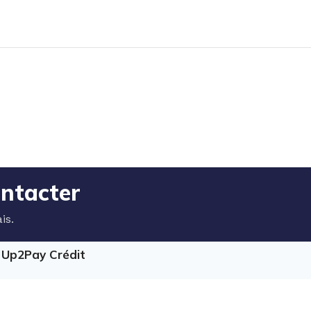
ontacter
is.
e Up2Pay Crédit