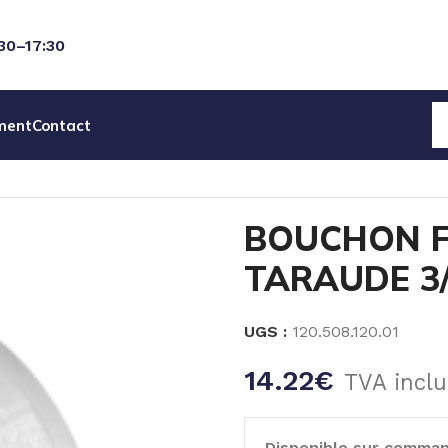
:30–17:30
ment
Contact
ON FEMELLE PVDF TARAUDE 3/4 » Gf
BOUCHON F
TARAUDE 3/
UGS :
120.508.120.01
14.22
€
TVA inclu
Disponible sur comma