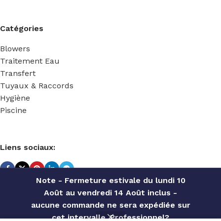
Catégories
Blowers
Traitement Eau
Transfert
Tuyaux & Raccords
Hygiène
Piscine
Liens sociaux:
Note - Fermeture estivale du lundi 10
Août au vendredi 14 Août inclus -
TECHNIDOSE
2022 Réalisé par
ACS INFORMATIQUE
.
aucune commande ne sera expédiée sur
CANNE
cet intervalle. Professionnel?