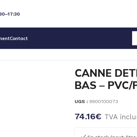
:30–17:30
ment
Contact
EAU
CANNES ASPI & DETECTION NIVEAU
CANNE DETECTI
CANNE DET
BAS – PVC/
UGS :
9900100073
74.16
€
TVA inclu