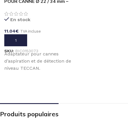
POUR CANNE Ø 22 / 34 mm –
RIC0153070
En stock
11.04
€
TVA incluse
AJOUTER AU PANIER
SKU:
RIC0153073
Adaptateur pour cannes
d’aspiration et de détection de
niveau TECCAN.
Produits populaires