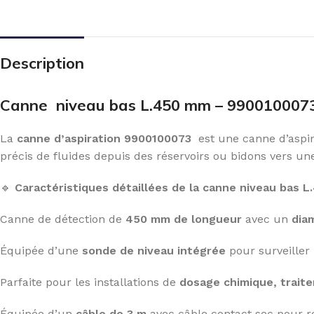
Description
Canne niveau bas L.450 mm – 990010007
La
canne d’aspiration 9900100073
est une canne d’aspir
précis de fluides depuis des réservoirs ou bidons vers 
🔹
Caractéristiques détaillées de la canne niveau bas 
Canne de détection de
450 mm de longueur
avec un
dia
Équipée d’une
sonde de niveau intégrée
pour surveiller 
Parfaite pour les installations de
dosage chimique, traite
Équipée d’un
câble de 3 m
avec câble contact sec pour r