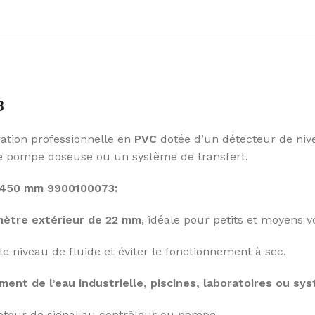
3
ation professionnelle en
PVC
dotée d’un détecteur de niv
une pompe doseuse ou un système de transfert.
L.450 mm 9900100073:
mètre extérieur de 22 mm
, idéale pour petits et moyens 
le niveau de fluide et éviter le fonctionnement à sec.
ment de l’eau industrielle, piscines, laboratoires ou s
etour de signal au contrôleur ou pompe.