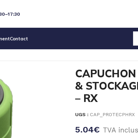
:30–17:30
ment
Contact
CES DETACHEES
CAPUCHON DE PROTECTION & STOCKAG
CAPUCHON 
& STOCKAG
– RX
UGS :
CAP_PROTECPHRX
5.04
€
TVA inclu