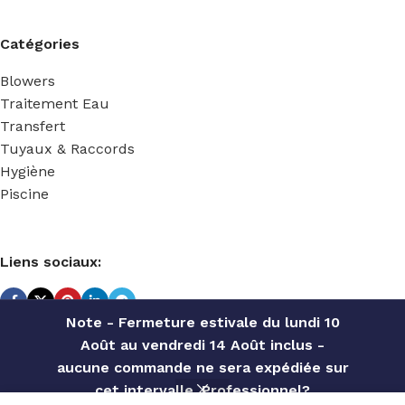
Catégories
Blowers
Traitement Eau
Transfert
Tuyaux & Raccords
Hygiène
Piscine
Liens sociaux:
Note - Fermeture estivale du lundi 10
Août au vendredi 14 Août inclus -
TECHNIDOSE
2022 Réalisé par
ACS INFORMATIQUE
.
aucune commande ne sera expédiée sur
cet intervalle. Professionnel?