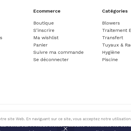
Ecommerce
Catégories
Boutique
Blowers
S'inscrire
Traitement 
es
Ma wishlist
Transfert
Panier
Tuyaux & Ra
Suivre ma commande
Hygiène
Se déconnecter
Piscine
tre site Web. En naviguant sur ce site, vous acceptez notre utilisation
 au vendredi 14 Août inclus - aucune commande ne sera 