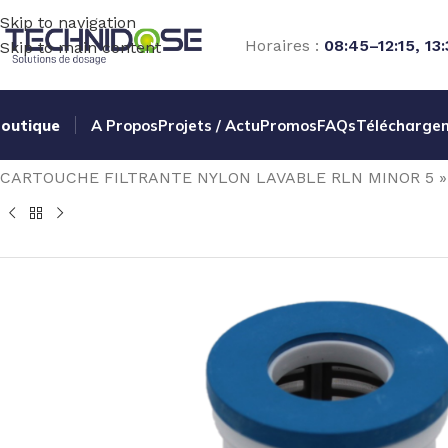
Skip to navigation
Horaires :
08:45–12:15, 13
Skip to main content
outique
A Propos
Projets / Actu
Promos
FAQs
Télécharge
Accueil
TRAITEMENT EAU
MESURE
ACCESSOIRES / PIE
CARTOUCHE FILTRANTE NYLON LAVABLE RLN MINOR 5 »