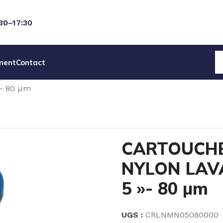
:30–17:30
ment
Contact
CES DETACHEES
PIECES DETACHEES & ACCESSOIRES
- 80 µm
CARTOUCHE
NYLON LAV
5 »- 80 µm
UGS :
CRLNMN05080000