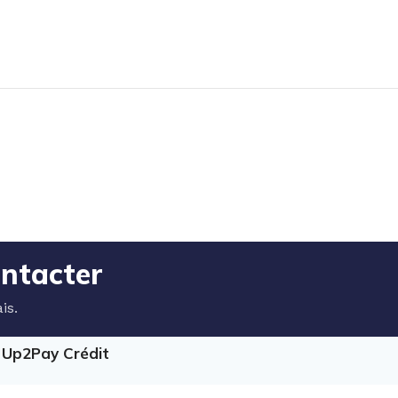
ontacter
is.
e Up2Pay Crédit