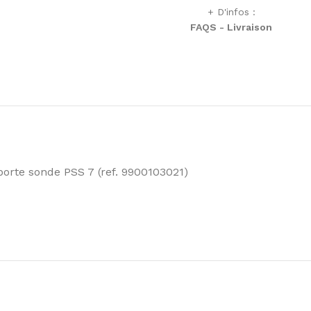
+ D'infos :
FAQS - Livraison
 porte sonde PSS 7 (ref. 9900103021)