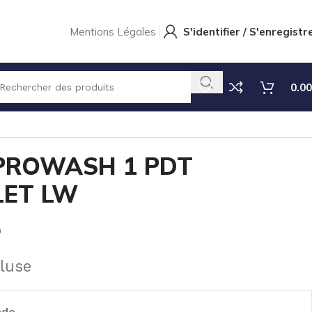
Mentions Légales
S'identifier / S'enregistr
0.00
PROWASH 1 PDT
LET LW
0
luse
nde