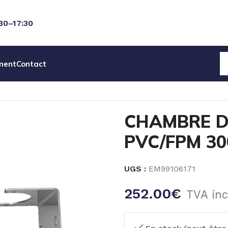
:30–17:30
ment
Contact
EAU
ACCESSOIRES POMPES
CHAMBRE D’AMORCAGE PVC/
CHAMBRE 
PVC/FPM 30
UGS :
EM99106171
252.00
€
TVA inc