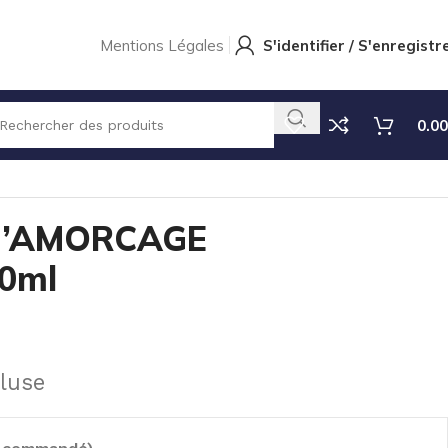
Mentions Légales
S'identifier / S'enregistr
0.00
FPM 300ml
D’AMORCAGE
0ml
luse