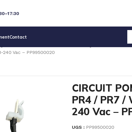
:30–17:30
ment
Contact
IQUES
PIECES DETACHEES PERISTALTIQUE
0-240 Vac – PP99500020
CIRCUIT PO
PR4 / PR7 /
240 Vac – 
UGS :
PP99500020