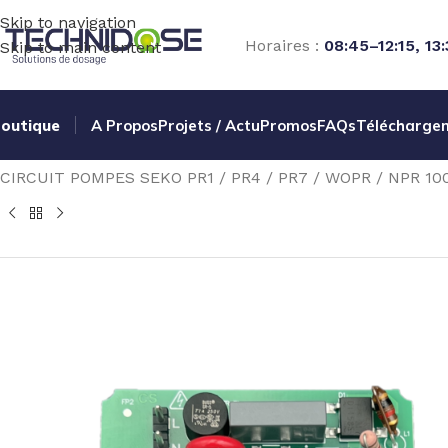
Skip to navigation
Horaires :
08:45–12:15, 13
Skip to main content
outique
A Propos
Projets / Actu
Promos
FAQs
Télécharge
Accueil
TRAITEMENT EAU
DOSAGE
POMPES PERISTALT
CIRCUIT POMPES SEKO PR1 / PR4 / PR7 / WOPR / NPR 10