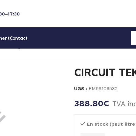
:30–17:30
ment
Contact
AGNETIQUES SEKO
PIECES DET POMPE ELECTROMAGNE
CIRCUIT TE
UGS :
EM99106532
388.80
€
TVA in
En stock (peut êtr