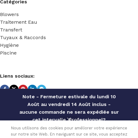
Catégories
Blowers
Traitement Eau
Transfert
Tuyaux & Raccords
Hygiène
Piscine
Liens sociaux:
Note - Fermeture estivale du lundi 10
Août au vendredi 14 Août inclus -
TECHNIDOSE
2022 Réalisé par
ACS INFORMATIQUE
.
aucune commande ne sera expédiée sur
cet intervalle. Professionnel?
Contactez notre service commercial
Nous utilisons des cookies pour améliorer votre expérience
CLAPET A
10.80
€
sur notre site Web. En naviguant sur ce site, vous acceptez
pour des offres personnalisées, des
En stock
LEVRE 1-20L/H
0