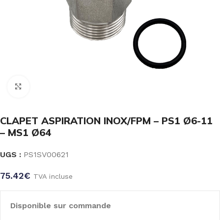
Click to enlarge
CLAPET ASPIRATION INOX/FPM – PS1 Ø6-11
– MS1 Ø64
UGS :
PS1SV00621
75.42
€
TVA incluse
Disponible sur commande