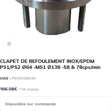
Click to enlarge
CLAPET DE REFOULEMENT INOX/EPDM
PS1/PS2 Ø64 -MS1 Ø138 -58 & 78cps/min
UGS :
PS1DV06424
166.08
€
TVA incluse
Disponible sur commande