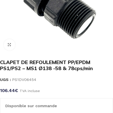
Click to enlarge
CLAPET DE REFOULEMENT PP/EPDM
PS1/PS2 – MS1 Ø138 -58 & 78cps/min
UGS :
PS1DV06454
106.44
€
TVA incluse
Disponible sur commande