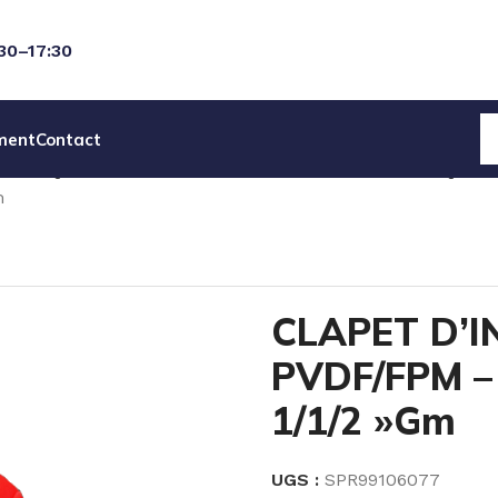
:30–17:30
ment
Contact
ECANIQUES
PIECES DET POMPES ELECTROMECANIQUES
m
CLAPET D’I
PVDF/FPM – 
1/1/2 »Gm
UGS :
SPR99106077