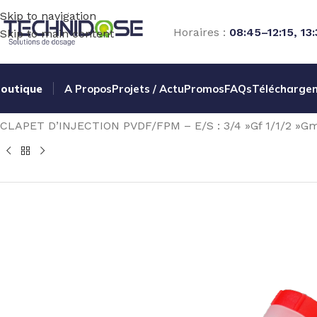
Skip to navigation
Horaires :
08:45–12:15, 13
Skip to main content
outique
A Propos
Projets / Actu
Promos
FAQs
Télécharge
Accueil
TRAITEMENT EAU
DOSAGE
POMPES ELECTROM
CLAPET D’INJECTION PVDF/FPM – E/S : 3/4 »Gf 1/1/2 »G