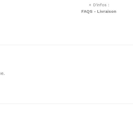
+ D'infos :
FAQS - Livraison
ue.