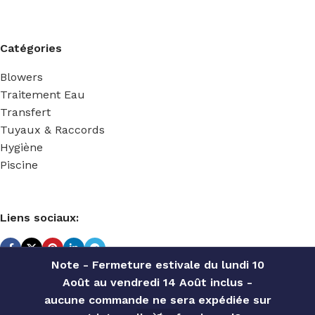
Catégories
Blowers
Traitement Eau
Transfert
Tuyaux & Raccords
Hygiène
Piscine
Liens sociaux:
Note - Fermeture estivale du lundi 10
Août au vendredi 14 Août inclus -
TECHNIDOSE
2022 Réalisé par
ACS INFORMATIQUE
.
aucune commande ne sera expédiée sur