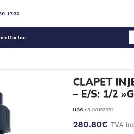
:30–17:30
ment
Contact
ECANIQUES
PIECES DET POMPES ELECTROMECANIQUES
CLAPET INJ
– E/S: 1/2 »
UGS :
RIC0153352
280.80
€
TVA in