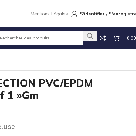
Mentions Légales
S'identifier / S'enregistr
0.00
CLAPET INJECTION PVC/EPDM – E/S: 1/2 »Gf 1 »Gm
ECTION PVC/EPDM
Gf 1 »Gm
cluse