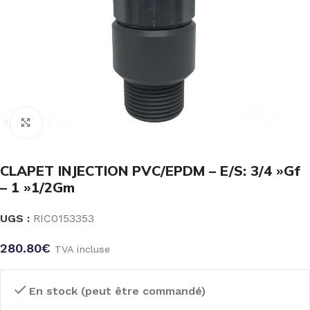
Click to enlarge
CLAPET INJECTION PVC/EPDM – E/S: 3/4 »Gf
– 1 »1/2Gm
UGS :
RIC0153353
280.80
€
TVA incluse
En stock (peut être commandé)