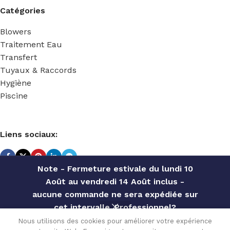
Catégories
Blowers
Traitement Eau
Transfert
Tuyaux & Raccords
Hygiène
Piscine
Liens sociaux:
Note - Fermeture estivale du lundi 10
Août au vendredi 14 Août inclus -
TECHNIDOSE
2022 Réalisé par
ACS INFORMATIQUE
.
aucune commande ne sera expédiée sur
cet intervalle. Professionnel?
CLAPET
Contactez notre service commercial
Nous utilisons des cookies pour améliorer votre expérience
INJECTION