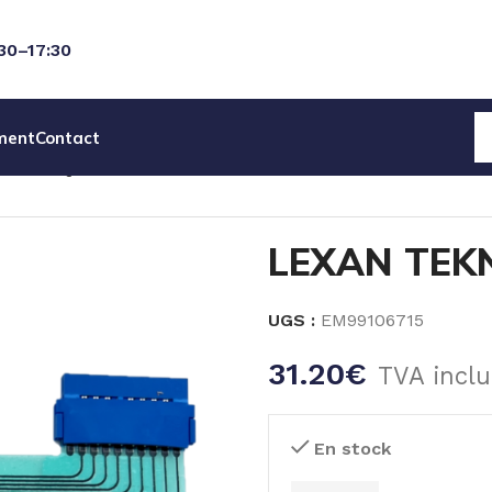
:30–17:30
ment
Contact
AGNETIQUES SEKO
PIECES DET POMPE ELECTROMAGNE
LEXAN TEK
UGS :
EM99106715
31.20
€
TVA inclu
En stock