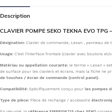
Description
CLAVIER POMPE SEKO TEKNA EVO TPG –
Désignation:
Clavier de commande, Lexan , panneau de 
Usage:
C’est l’interface frontale (clavier avec boutons et
Matériau ou appellation courante:
le terme « Lexan » est
de surface pour les claviers et écrans, mais la fiche ne
de touches / écran de commande (control panel)
.
Compatibilité:
Spécifiquement conçu pour
les pompes d
Type de pièce:
Pièce de rechange / accessoire
électroni
En résumé, la
référence EM99106715 chez SEKO
corres