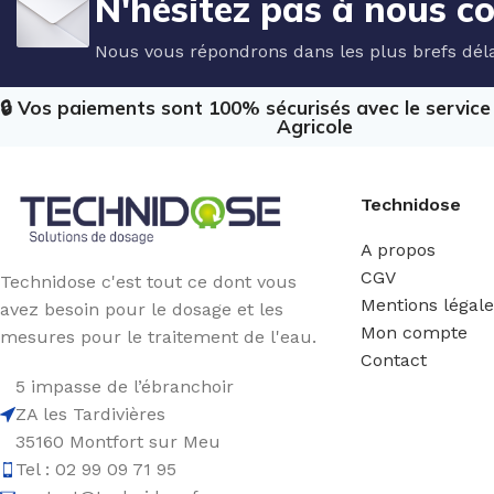
N'hésitez pas à nous c
Nous vous répondrons dans les plus brefs déla
🔒 Vos paiements sont 100% sécurisés avec le servic
Agricole
Technidose
A propos
CGV
Technidose c'est tout ce dont vous
Mentions légal
avez besoin pour le dosage et les
Mon compte
mesures pour le traitement de l'eau.
Contact
5 impasse de l’ébranchoir
ZA les Tardivières
35160 Montfort sur Meu
Tel : 02 99 09 71 95