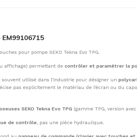
 EM99106715
touches pour pompe SEKO Tekna Evo TPG.
/ou affichage) permettant de
contrôler et paramétrer la 
 souvent utilisé dans l’industrie pour désigner un
polycar
 précise pas explicitement le matériau de l’écran ou du c
oseuses SEKO Tekna Evo TPG
(gamme TPG, version avec 
que de contrôle
, pas une pièce hydraulique.
pond au
panneau de commande (clavier avec touches et l