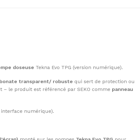
pompe doseuse
Tekna Evo TPG (version numérique).
bonate transparent/ robuste
qui sert de protection ou
apot – le produit est référencé par SEKO comme
panneau
interface numérique).
’écran)
monté sur les pompes
Tekna Evo TPG
pour