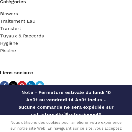
Catégories
Blowers
Traitement Eau
Transfert
Tuyaux & Raccords
Hygiène
Piscine
Liens sociaux:
Note - Fermeture estivale du lundi 10
Août au vendredi 14 Août inclus -
TECHNIDOSE
2022 Réalisé par
ACS INFORMATIQUE
.
aucune commande ne sera expédiée sur
COLLIER
cet intervalle. Professionnel?
DE
Contactez notre service commercial
Nous utilisons des cookies pour améliorer votre expérience
SERRAGE
7.50
€
sur notre site Web. En naviguant sur ce site, vous acceptez
pour des offres personnalisées, des
En stock
INOX 12-
0