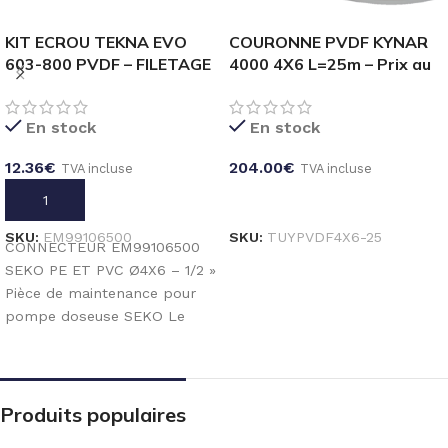
KIT ECROU TEKNA EVO
COURONNE PVDF KYNAR
603-800 PVDF – FILETAGE
4000 4X6 L=25m – Prix au
1/2 »- PE Ø 4X6
mL
En stock
En stock
12.36
€
204.00
€
TVA incluse
TVA incluse
AJOUTER AU PANIER
CHOIX DES OPTIONS
SKU:
EM99106500
SKU:
TUYPVDF4X6-25
CONNECTEUR EM99106500
SEKO PE ET PVC Ø4X6 – 1/2 »
Pièce de maintenance pour
pompe doseuse SEKO Le
connecteur EM99106500
SEKO
Produits populaires