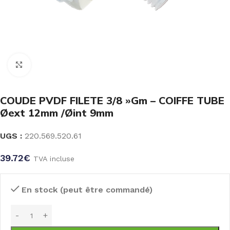
Click to enlarge
COUDE PVDF FILETE 3/8 »Gm – COIFFE TUBE
Øext 12mm /Øint 9mm
UGS :
220.569.520.61
39.72
€
TVA incluse
En stock (peut être commandé)