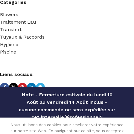
Catégories
Blowers
Traitement Eau
Transfert
Tuyaux & Raccords
Hygiène
Piscine
Liens sociaux:
Note - Fermeture estivale du lundi 10
Août au vendredi 14 Août inclus -
COUDE
TECHNIDOSE
2022 Réalisé par
ACS INFORMATIQUE
.
aucune commande ne sera expédiée sur
PVDF
cet intervalle. Professionnel?
FILETE
Contactez notre service commercial
3/8 »Gm
Nous utilisons des cookies pour améliorer votre expérience
39.72
€
–
sur notre site Web. En naviguant sur ce site, vous acceptez
pour des offres personnalisées, des
En stock