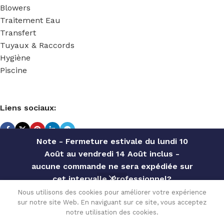
Blowers
Traitement Eau
Transfert
Tuyaux & Raccords
Hygiène
Piscine
Liens sociaux:
Note - Fermeture estivale du lundi 10
Août au vendredi 14 Août inclus -
TECHNIDOSE
2022 Réalisé par
ACS INFORMATIQUE
.
aucune commande ne sera expédiée sur
cet intervalle. Professionnel?
Contactez notre service commercial
Nous utilisons des cookies pour améliorer votre expérience
4.80
€
sur notre site Web. En naviguant sur ce site, vous acceptez
pour des offres personnalisées, des
En stock
COUPE TUBE
0
(peut être
notre utilisation des cookies.
TVA
TECHNIDOSE
remises par quantité, etc
commandé)
Menu
Wishlist
Comparer
Cart
incluse