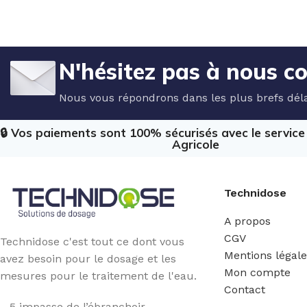
N'hésitez pas à nous c
Nous vous répondrons dans les plus brefs déla
🔒 Vos paiements sont 100% sécurisés avec le servic
Agricole
Technidose
A propos
CGV
Technidose c'est tout ce dont vous
Mentions légal
avez besoin pour le dosage et les
Mon compte
mesures pour le traitement de l'eau.
Contact
5 impasse de l’ébranchoir