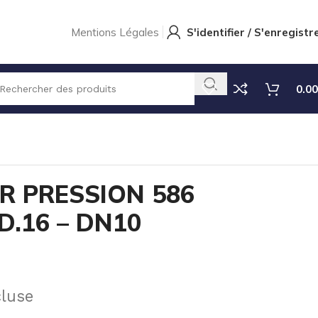
Mentions Légales
S'identifier / S'enregistr
0.00
EGULATEUR PRESSION 586 PVC-U/FKM D.16 – DN10
R PRESSION 586
D.16 – DN10
cluse