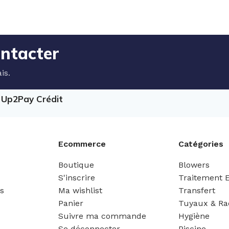
ontacter
is.
e Up2Pay Crédit
Ecommerce
Catégories
Boutique
Blowers
S'inscrire
Traitement 
es
Ma wishlist
Transfert
Panier
Tuyaux & Ra
Suivre ma commande
Hygiène
Se déconnecter
Piscine