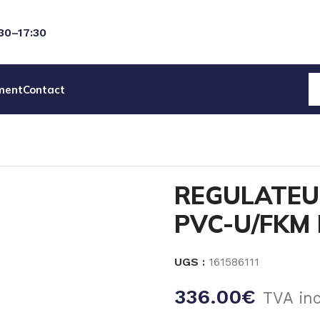
:30–17:30
ment
Contact
EAU
ACCESSOIRES POMPES
SOUPAPES & DETENDEURS
R
REGULATEU
PVC-U/FKM 
UGS :
161586111
336.00
€
TVA in