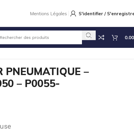
Mentions Légales
S'identifier / S'enregistr
0.00
POM-c – P0050 – P0055- P0055S
 PNEUMATIQUE –
50 – P0055-
luse