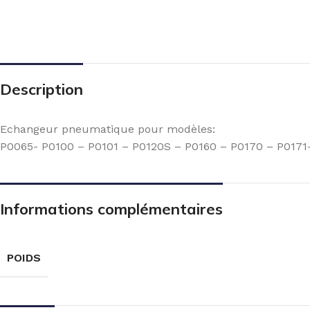
Description
Echangeur pneumatique pour modèles:
P0065- P0100 – P0101 – P0120S – P0160 – P0170 – P0171
Informations complémentaires
POIDS