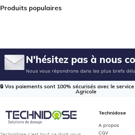
Produits populaires
N'hésitez pas à nous c
Nous vous répondrons dans les plus brefs déla
🔒 Vos paiements sont 100% sécurisés avec le servic
Agricole
Technidose
A propos
CGV
Technidose c'est tout ce dont vous