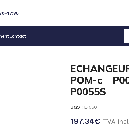
:30–17:30
ment
Contact
DET POMPES PNEUMATIQUE
ECHANGEUR PNEUMATIQUE – 
ECHANGEUR
POM-c – P00
P0055S
UGS :
E-050
197.34
€
TVA inc