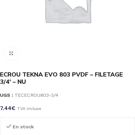
Click to enlarge
ECROU TEKNA EVO 803 PVDF – FILETAGE
3/4′ – NU
UGS :
TECECROU803-3/4
7.44
€
TVA incluse
En stock