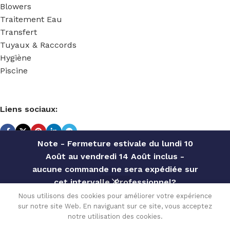
Blowers
Traitement Eau
Transfert
Tuyaux & Raccords
Hygiène
Piscine
Liens sociaux:
Note - Fermeture estivale du lundi 10
Août au vendredi 14 Août inclus -
TECHNIDOSE
2022 Réalisé par
ACS INFORMATIQUE
.
aucune commande ne sera expédiée sur
ELEKTRA
cet intervalle. Professionnel?
MS1
Contactez notre service commercial
Nous utilisons des cookies pour améliorer votre expérience
PVC/FPM
sur notre site Web. En naviguant sur ce site, vous acceptez
pour des offres personnalisées, des
Disponible
3,028.80
€
40 L/H 10
0
sur
notre utilisation des cookies.
BAR
remises par quantité, etc
TVA incluse
commande
Menu
Wishlist
Comparer
Cart