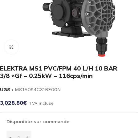
Click to enlarge
ELEKTRA MS1 PVC/FPM 40 L/H 10 BAR
3/8 »Gf – 0.25kW – 116cps/min
UGS :
MS1A094C31BE00N
3,028.80
€
TVA incluse
Disponible sur commande