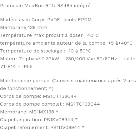
Protocole ModBus RTU RS485 intégré
Modèle avec Corps PVDF- joints EPDM
Membrane 138 mm
Température max produit à doser : 40°C
température ambiante autour de la pompe: +5 à+40°C
Température de stockage : -10 à 50°C
Moteur Triphasé 0.37kW – 230/400 Vac 50/60Hz – taille
71-B14 – IP55
Maintenance pompe: (Conseils maintenance après 2 ans
de fonctionnement: *)
Corps de pompe: MS1CT138C44
Corps de pompe complet : MS1TC138C44
Membrane: MS1MX138 *
Clapet aspiration: PS1SV08944 *
Clapet refoulement: PS1DV08944 *