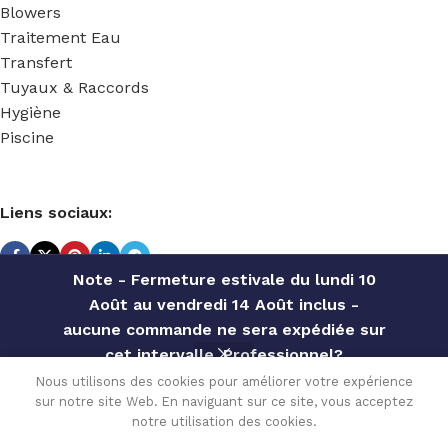
Blowers
Traitement Eau
Transfert
Tuyaux & Raccords
Hygiène
Piscine
Liens sociaux:
Note - Fermeture estivale du lundi 10
Août au vendredi 14 Août inclus -
TECHNIDOSE
2022 Réalisé par
ACS INFORMATIQUE
.
aucune commande ne sera expédiée sur
cet intervalle. Professionnel?
ELEKTRA
Contactez notre service commercial
MS1
Nous utilisons des cookies pour améliorer votre expérience
PVDF/EPDM
sur notre site Web. En naviguant sur ce site, vous acceptez
pour des offres personnalisées, des
Disponible
3,555.60
€
0
310 L/H 7
sur
notre utilisation des cookies.
remises par quantité, etc
TVA incluse
commande
BAR 1 »Gf –
Menu
Wishlist
Comparer
Cart