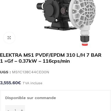
Click to enlarge
ELEKTRA MS1 PVDF/EPDM 310 L/H 7 BAR
1 »Gf – 0.37kW – 116cps/min
UGS :
MS1C138C44CE00N
3,555.60
€
TVA incluse
Disponible sur commande