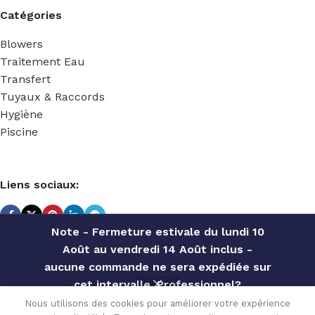
Catégories
Blowers
Traitement Eau
Transfert
Tuyaux & Raccords
Hygiène
Piscine
Liens sociaux:
Note - Fermeture estivale du lundi 10
Août au vendredi 14 Août inclus -
TECHNIDOSE
2022 Réalisé par
ACS INFORMATIQUE
.
aucune commande ne sera expédiée sur
ELEKTRA
cet intervalle. Professionnel?
PISTON
Contactez notre service commercial
PS1
Nous utilisons des cookies pour améliorer votre expérience