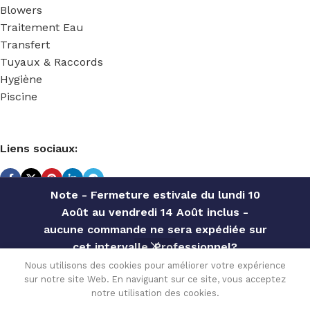
Blowers
Traitement Eau
Transfert
Tuyaux & Raccords
Hygiène
Piscine
Liens sociaux:
Note - Fermeture estivale du lundi 10
Août au vendredi 14 Août inclus -
TECHNIDOSE
2022 Réalisé par
ACS INFORMATIQUE
.
aucune commande ne sera expédiée sur
ETRIER
cet intervalle. Professionnel?
FIXATION
Contactez notre service commercial
Nous utilisons des cookies pour améliorer votre expérience
MURALE
84.42
€
sur notre site Web. En naviguant sur ce site, vous acceptez
pour des offres personnalisées, des
En stock
POMPES
0
(peut être
notre utilisation des cookies.
TVA
TEFEN
remises par quantité, etc
commandé)
Menu
Wishlist
Comparer
Cart
incluse