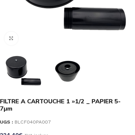
Click to enlarge
FILTRE A CARTOUCHE 1 »1/2 _ PAPIER 5-
7µm
UGS :
BLCF040PA007
224.40
€