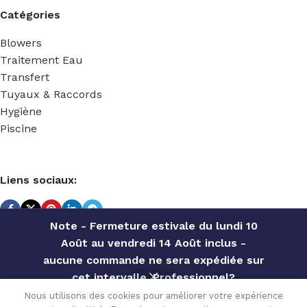
Catégories
Blowers
Traitement Eau
Transfert
Tuyaux & Raccords
Hygiène
Piscine
Liens sociaux:
Note - Fermeture estivale du lundi 10
Août au vendredi 14 Août inclus -
TECHNIDOSE
2022 Réalisé par
ACS INFORMATIQUE
.
aucune commande ne sera expédiée sur
cet intervalle. Professionnel?
FILTRE
Contactez notre service commercial
Nous utilisons des cookies pour améliorer votre expérience
A