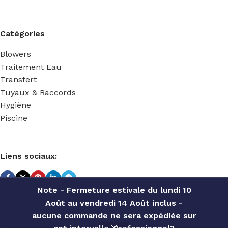
Catégories
Blowers
Traitement Eau
Transfert
Tuyaux & Raccords
Hygiène
Piscine
Liens sociaux:
Note - Fermeture estivale du lundi 10
Août au vendredi 14 Août inclus -
TECHNIDOSE
2022 Réalisé par
ACS INFORMATIQUE
.
aucune commande ne sera expédiée sur