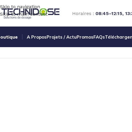
Skip to navigation
Horaires :
08:45–12:15, 13
Skip to main content
outique
A Propos
Projets / Actu
Promos
FAQs
Télécharge
Accueil
TUYAUX ET RACCORDS
JOINTS
JOINT PLAT EPD