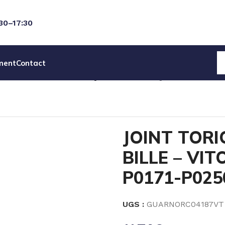
:30–17:30
ment
Contact
DET POMPES PNEUMATIQUE
JOINT TORIQUE INFERIEUR B
JOINT TORI
BILLE – VIT
P0171-P025
UGS :
GUARNORC04187VT