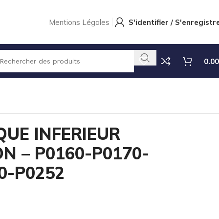
Mentions Légales
S'identifier / S'enregistr
0.00
ILLE – VITON – P0160-P0170-P0171-P0250-P0252
QUE INFERIEUR
ON – P0160-P0170-
0-P0252